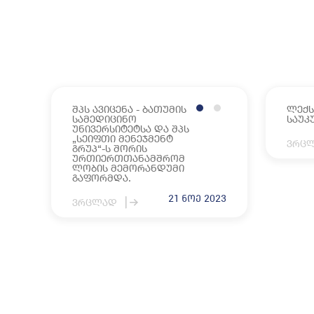
სასწავლო პრ
აღი
კარიერული 
იურ
სტუდენტური
გალ
სპორტული დ
სია
შპს ავიცენა - ბათუმის
ლექს
სამედიცინო
საუკ
ღონ
უნივერსიტეტსა და შპს
„სეიფთი მენეჯმენტ
ვრც
გრუპ“-ს შორის
ურთიერთთანამშრომ
ლობის მემორანდუმი
გაფორმდა.
21 ნოე 2023
ვრცლად