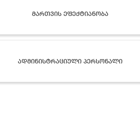
ოცესის მარეგულირებელი წესი
არება
მართვის ეფექტიანობა
მხარდაჭერა
იდიული ცნობარი
 თვითმმართველობა
ერეა
ა კულტურული აქტივობები
ხლეები
ისძიებები
ადმინისტრაციული პერსონალი