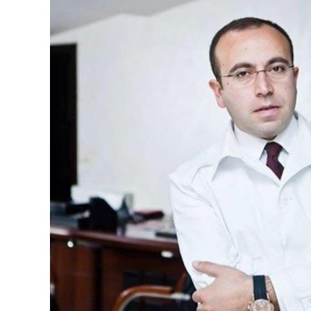
სასწავლო პრ
აღი
კარიერული 
იურ
სტუდენტური
გალ
სპორტული დ
სია
ღონ