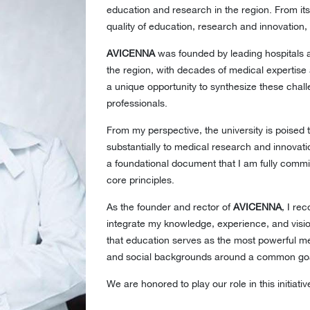
ოცესის მარეგულირებელი წესი
education and research in the region. From its i
არება
quality of education, research and innovation, 
მხარდაჭერა
იდიული ცნობარი
AVICENNA
was founded by leading hospitals an
 თვითმმართველობა
ერეა
the region, with decades of medical expertise 
ა კულტურული აქტივობები
a unique opportunity to synthesize these chall
ხლეები
professionals.
ისძიებები
From my perspective, the university is poised 
substantially to medical research and innovation
a foundational document that I am fully commi
core principles.
As the founder and rector of
AVICENNA
, I re
integrate my knowledge, experience, and vision i
that education serves as the most powerful mean
and social backgrounds around a common goal:
We are honored to play our role in this initiativ