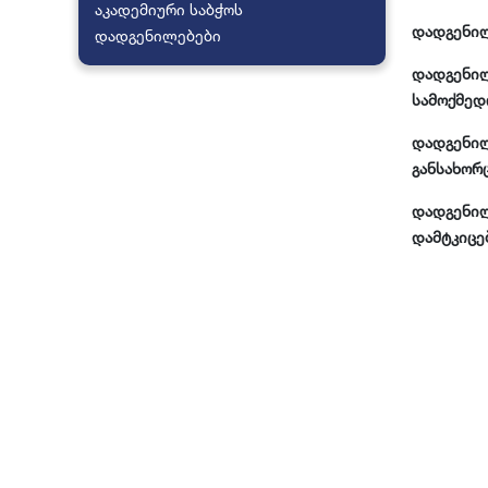
სასწავლო პრ
აკადემიური საბჭოს
აღი
დადგენილ
დადგენილებები
კარიერული 
იურ
დადგენილე
სტუდენტური
სამოქმედო
გალ
სპორტული დ
დადგენილ
სია
განსახორც
ღონ
დადგენილ
დამტკიცებ