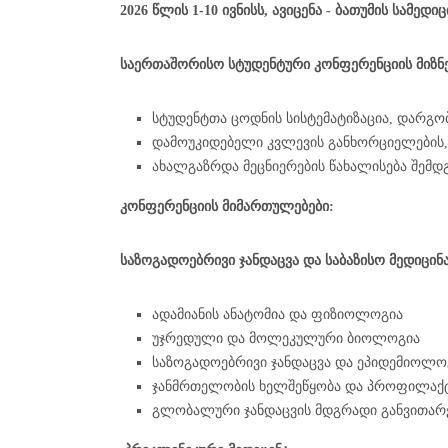
დებულება
დიპლომირებული
2026 წლის 1-10 ივნისს, ავიცენა - ბათუმის სამე
მედიკოსის
უნივერსიტეტის
მედიცინის
კლინიკური
მართვა
სკოლის
პრაქტიკა
საერთაშორისო სტუდენტური კონფერენციის მიზნე
სტრუქტურა,
მართვის
აკადემიური
სუბიექტები
სტუდენტთა ცოდნის სისტემატიზაცია, დარგო
გუნდი
და
დამოუკიდებელი კვლევის განხორციელების, 
პერსონალი
ხარისხის
ახალგაზრდა მეცნიერების წახალისება შემდ
უზრუნველყოფა
სტუდენტის
ეთიკის
კონფერენციის მიმართულებები:
კოდექსი
აღიარება
საზოგადოებრივი ჯანდაცვა და საბაზისო მედიცინა
სასწავლო
პროცესის
მარეგულირებელი
იურიდიული
ადამიანის ანატომია და ფიზიოლოგია
წესი
ცნობარი
უჯრედული და მოლეკულური ბიოლოგია
კარიერული
საზოგადოებრივი ჯანდაცვა და ეპიდემიოლო
მხარდაჭერა
გალერეა
ჯანმრთელობის ხელშეწყობა და პროფილაქ
სტუდენტური
გლობალური ჯანდაცვის მდგრადი განვითარე
სიახლეები
თვითმმართველობა