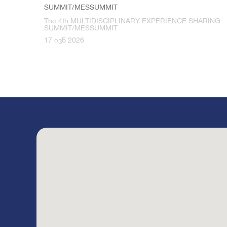
SUMMIT/MESSUMMIT
The 4th MULTIDISCIPLINARY EXPERIENCE SHARING
SUMMIT/MESSUMMIT
17 ივნ 2026