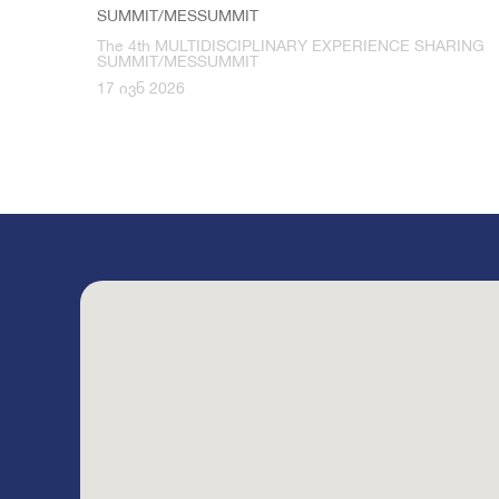
SUMMIT/MESSUMMIT
The 4th MULTIDISCIPLINARY EXPERIENCE SHARING
SUMMIT/MESSUMMIT
17 ივნ 2026